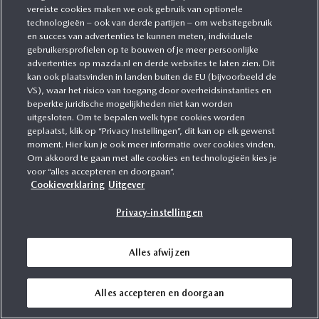
vereiste cookies maken we ook gebruik van optionele
technologieën – ook van derde partijen – om websitegebruik
en succes van advertenties te kunnen meten, individuele
gebruikersprofielen op te bouwen of je meer persoonlijke
advertenties op mazda.nl en derde websites te laten zien. Dit
kan ook plaatsvinden in landen buiten de EU (bijvoorbeeld de
Mazda3 prijslijst
VS), waar het risico van toegang door overheidsinstanties en
beperkte juridische mogelijkheden niet kan worden
uitgesloten. Om te bepalen welk type cookies worden
In deze interactieve prijslijst vind je alle prijzen,
geplaatst, klik op “Privacy Instellingen”, dit kan op elk gewenst
technische specificaties en uitrusting van de
Mazda3
moment. Hier kun je ook meer informatie over cookies vinden.
Om akkoord te gaan met alle cookies en technologieën kies je
Hatchback
of de
Mazda3 Sedan
. Welke Mazda3 past
voor “alles accepteren en doorgaan”.
bij jou? Voor welke uitvoering je ook kiest, de volledig
Cookieverklaring
Uitgever
nieuwe Mazda3 is vrijwel altijd standaard voorzien van
de meest uitgebreide uitrusting. Stel je
Mazda3
Privacy-instellingen
Hatchback
of je
Mazda3 Sedan
samen.
Alles afwijzen
Alles accepteren en doorgaan